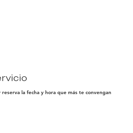
Academy
Servicios
Academia
Planes de pago
Acerca 
rvicio
y reserva la fecha y hora que más te convengan