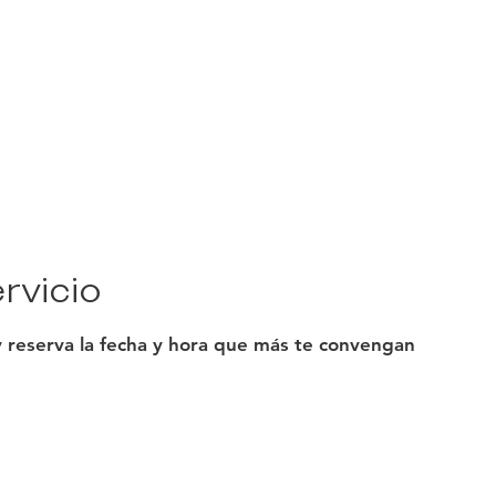
Academy
Servicios
Academia
Planes de pago
Acerca 
rvicio
y reserva la fecha y hora que más te convengan