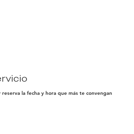
Academy
Servicios
Academia
Planes de pago
Acerca 
rvicio
y reserva la fecha y hora que más te convengan