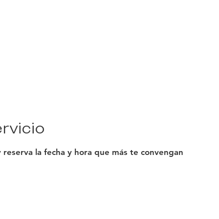
Academy
Servicios
Academia
Planes de pago
Acerca 
rvicio
y reserva la fecha y hora que más te convengan