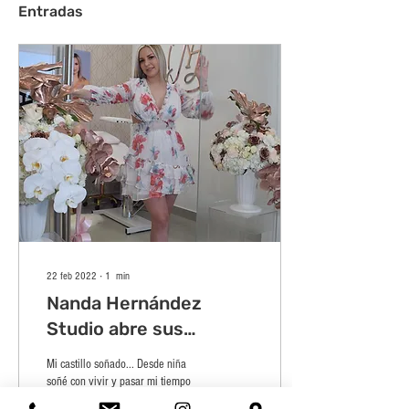
Entradas
22 feb 2022
∙
1
min
Nanda Hernández
Studio abre sus
puertas
Mi castillo soñado... Desde niña
soñé con vivir y pasar mi tiempo
en un lugar acogedor, tranquilo y